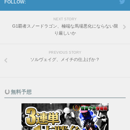
FOLLOW:
NEXT STORY
G1覇者スノードラゴン、極端な馬場悪化にならない限
り厳しいか
PREVIOUS STORY
ソルヴェイグ、メイチの仕上げか？
無料予想