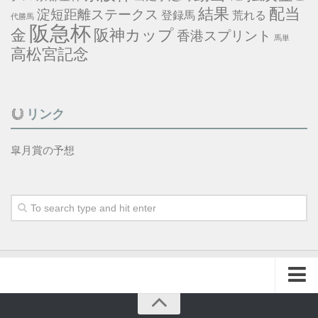
結果
配当
淀短距離ステークス
登録馬
荒れる
代勝馬
阪急杯
金
阪神カップ
香港スプリント
馬単
高松宮記念
リンク
皐月賞の予想
トップページ