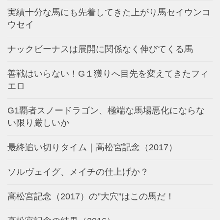
実績十分な馬にも先着してきた上がり馬セイウンコ
ウセイ
ナックビーナスは展開に関係なく伸びてくる馬
善戦はいらない！G１獲りへ目先を変えてきたフィ
エロ
G1覇者スノードラゴン、極端な馬場悪化にならな
い限り厳しいか
最終追い切りタイム｜高松宮記念（2017）
ソルヴェイグ、メイチの仕上げか？
高松宮記念（2017）の”大穴”はこの馬だ！