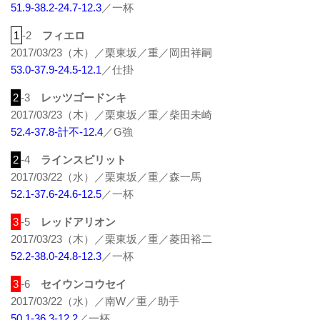
51.9-38.2-24.7-12.3
／一杯
1
-2
フィエロ
2017/03/23（木）／栗東坂／重／岡田祥嗣
53.0-37.9-24.5-12.1
／仕掛
2
-3
レッツゴードンキ
2017/03/23（木）／栗東坂／重／柴田未崎
52.4-37.8-計不-12.4
／G強
2
-4
ラインスピリット
2017/03/22（水）／栗東坂／重／森一馬
52.1-37.6-24.6-12.5
／一杯
3
-5
レッドアリオン
2017/03/23（木）／栗東坂／重／菱田裕二
52.2-38.0-24.8-12.3
／一杯
3
-6
セイウンコウセイ
2017/03/22（水）／南W／重／助手
50.1-36.3-12.2
／一杯