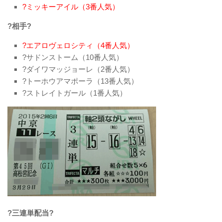
?ミッキーアイル（3番人気）
?相手?
?エアロヴェロシティ（4番人気）
?サドンストーム（10番人気）
?ダイワマッジョーレ（2番人気）
?トーホウアマポーラ（13番人気）
?ストレイトガール（1番人気）
?三連単配当?