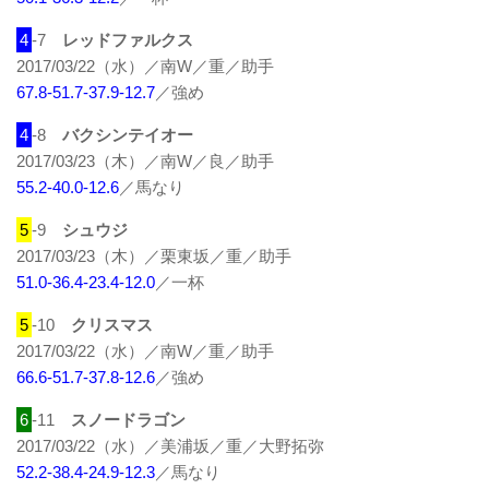
4
-7
レッドファルクス
2017/03/22（水）／南W／重／助手
67.8-51.7-37.9-12.7
／強め
4
-8
バクシンテイオー
2017/03/23（木）／南W／良／助手
55.2-40.0-12.6
／馬なり
5
-9
シュウジ
2017/03/23（木）／栗東坂／重／助手
51.0-36.4-23.4-12.0
／一杯
5
-10
クリスマス
2017/03/22（水）／南W／重／助手
66.6-51.7-37.8-12.6
／強め
6
-11
スノードラゴン
2017/03/22（水）／美浦坂／重／大野拓弥
52.2-38.4-24.9-12.3
／馬なり