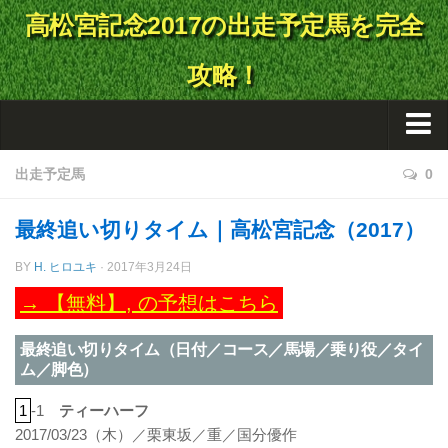
高松宮記念2017の出走予定馬を完全
攻略！
・ホーム
出走予定馬
0
・新着記事一覧
最終追い切りタイム｜高松宮記念（2017）
・予想
BY
H. ヒロユキ
· 2017年3月24日
・データ／傾向
→ 【無料】
,
の予想はこちら
・出走馬情報
最終追い切りタイム（日付／コース／馬場／乗り役／タイ
・結果・払戻金
ム／脚色）
★今週の無料予想
1
-1
ティーハーフ
2017/03/23（木）／栗東坂／重／国分優作