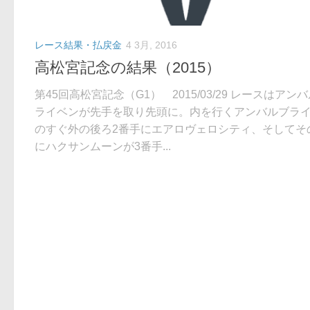
レース結果・払戻金
4 3月, 2016
高松宮記念の結果（2015）
第45回高松宮記念（G1） 2015/03/29 レースはアン
ライベンが先手を取り先頭に。内を行くアンバルブラ
のすぐ外の後ろ2番手にエアロヴェロシティ、そしてそ
にハクサンムーンが3番手...