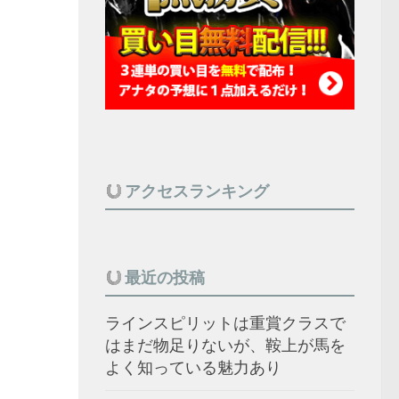
アクセスランキング
最近の投稿
ラインスピリットは重賞クラスで
はまだ物足りないが、鞍上が馬を
よく知っている魅力あり