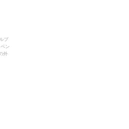
バルブ
イベン
の外