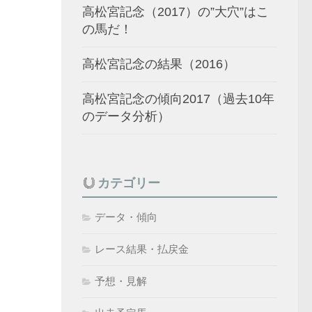
高松宮記念（2017）の”大穴”はこ
の馬だ！
高松宮記念の結果（2016）
高松宮記念の傾向2017（過去10年
のデータ分析）
カテゴリー
データ・傾向
レース結果・払戻金
予想・見解