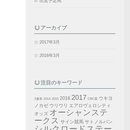
出走予定馬
アーカイブ
2017年3月
2016年3月
注目のキーワード
2017
2016
ウキヨ
3連単
2014
2015
CBC賞
ノカゼ
ウリウリ
エアロヴェロシティ
オーシャンステ
オッズ
ークス
サイン競馬
サトノルパン
シルクロードステー