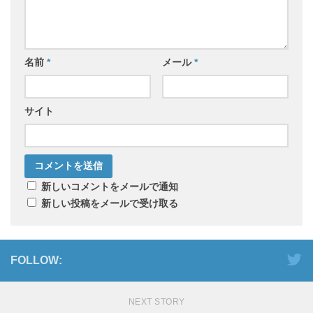
名前
*
メール
*
サイト
新しいコメントをメールで通知
新しい投稿をメールで受け取る
FOLLOW:
NEXT STORY