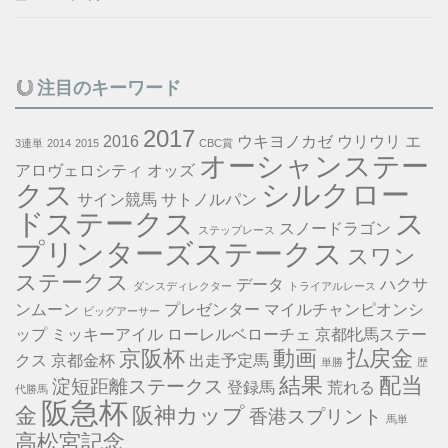
注目のキーワード
2017
2016
ウキヨノカゼ
ウリウリ
エ
3連単
2014
2015
CBC賞
オーシャンステー
アロヴェロシティ
オッズ
シルクロー
クス
サイン競馬
サトノルパン
ドステークス
ス
スノードラゴン
ステップレース
プリンターズステークス
スワン
ステークス
データ
ハクサ
ダンスディレクター
トライアルレース
ンムーン
プレゼンター
マイルチャンピオンシ
ビッグアーサー
ップ
ミッキーアイル
ローレルベローチェ
京都牝馬ステー
京阪杯
動画
払戻金
クス
京都金杯
出走予定馬
単勝
歴
結果
配当
淀短距離ステークス
登録馬
荒れる
代勝馬
阪急杯
金
阪神カップ
香港スプリント
馬単
高松宮記念