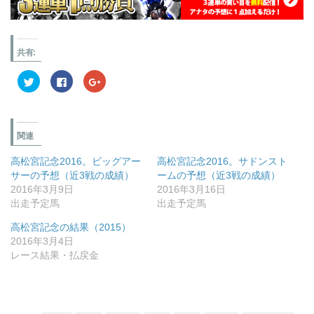
共有:
ク
Facebook
ク
リ
で
リ
ッ
共
ッ
ク
有
ク
し
す
し
て
る
て
Twitter
に
Google+
関連
で
は
で
共
ク
共
有
リ
有
高松宮記念2016。ビッグアー
高松宮記念2016。サドンスト
(新
ッ
(新
し
ク
し
サーの予想（近3戦の成績）
ームの予想（近3戦の成績）
い
し
い
ウ
て
ウ
2016年3月9日
2016年3月16日
ィ
く
ィ
出走予定馬
出走予定馬
ン
だ
ン
ド
さ
ド
ウ
い
ウ
高松宮記念の結果（2015）
で
(新
で
開
し
開
2016年3月4日
き
い
き
レース結果・払戻金
ま
ウ
ま
す)
ィ
す)
ン
ド
ウ
で
開