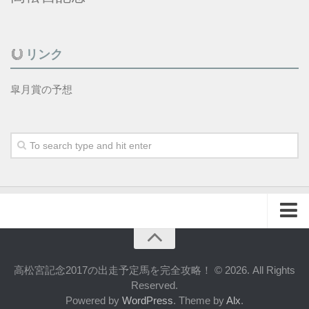
リンク
皐月賞の予想
トップページ
・新着記事一覧
高松宮記念2017の出走予定馬を完全攻略！ © 2026. All Rights
Reserved.
・予想
Powered by
WordPress
. Theme by
Alx
.