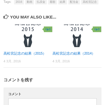
き
Tags:
2016
動画
払戻金
着順
結果
配当金
高松宮記念
ま
す)
YOU MAY ALSO LIKE...
0
0
高松宮記念の結果（2015）
高松宮記念の結果（2014）
4 3月, 2016
4 3月, 2016
コメントを残す
コメント