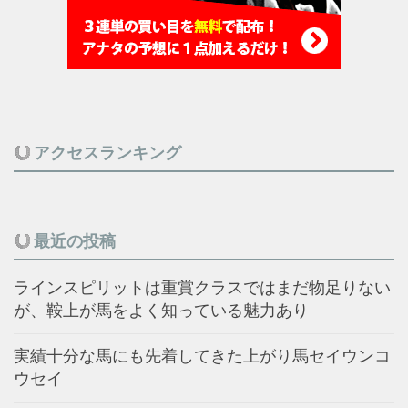
アクセスランキング
最近の投稿
ラインスピリットは重賞クラスではまだ物足りない
が、鞍上が馬をよく知っている魅力あり
実績十分な馬にも先着してきた上がり馬セイウンコ
ウセイ