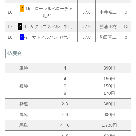
7
-15 ローレルベローチェ
16
57.0
中井裕二
9
（牡5）
17
2
-3 サクラゴスペル（牡8）
57.0
勝浦正樹
13
18
4
-7 サトノルパン（牡5）
57.0
和田竜二
8
払戻金
単勝
4
390円
4
150円
複勝
6
150円
8
170円
枠連
2-3
680円
馬連
4-6
890円
馬単
4→6
1,730円
4-6
370円