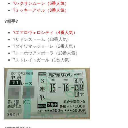
?ハクサンムーン（6番人気）
?ミッキーアイル（3番人気）
?相手?
?エアロヴェロシティ（4番人気）
?サドンストーム（10番人気）
?ダイワマッジョーレ（2番人気）
?トーホウアマポーラ（13番人気）
?ストレイトガール（1番人気）