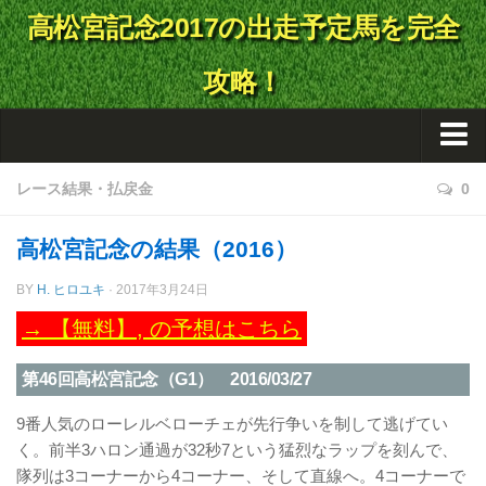
高松宮記念2017の出走予定馬を完全
攻略！
・ホーム
レース結果・払戻金
0
・新着記事一覧
高松宮記念の結果（2016）
・予想
BY
H. ヒロユキ
· 2017年3月24日
・データ／傾向
→ 【無料】
,
の予想はこちら
・出走馬情報
第46回高松宮記念（G1） 2016/03/27
・結果・払戻金
9番人気のローレルベローチェが先行争いを制して逃げてい
★今週の無料予想
く。前半3ハロン通過が32秒7という猛烈なラップを刻んで、
隊列は3コーナーから4コーナー、そして直線へ。4コーナーで