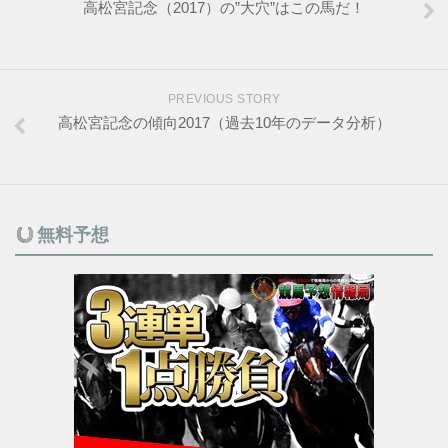
高松宮記念（2017）の”大穴”はこの馬だ！
PREVIOUS STORY
高松宮記念の傾向2017（過去10年のデータ分析）
無料予想