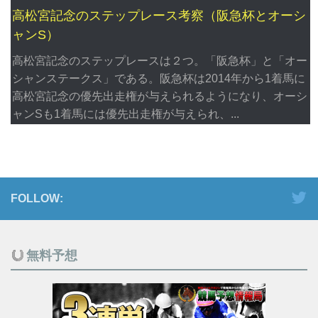
高松宮記念のステップレース考察（阪急杯とオーシ
ャンS）
高松宮記念のステップレースは２つ。「阪急杯」と「オー
シャンステークス」である。阪急杯は2014年から1着馬に
高松宮記念の優先出走権が与えられるようになり、オーシ
ャンSも1着馬には優先出走権が与えられ、...
FOLLOW:
無料予想