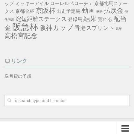
ップ
ミッキーアイル
ローレルベローチェ
京都牝馬ステー
京阪杯
動画
払戻金
クス
京都金杯
出走予定馬
単勝
歴
結果
配当
淀短距離ステークス
登録馬
荒れる
代勝馬
阪急杯
金
阪神カップ
香港スプリント
馬単
高松宮記念
リンク
皐月賞の予想