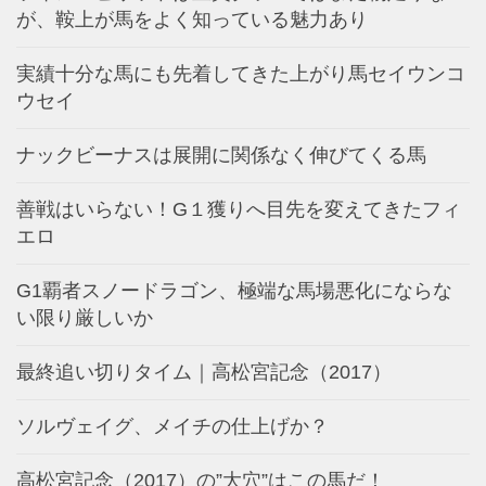
が、鞍上が馬をよく知っている魅力あり
実績十分な馬にも先着してきた上がり馬セイウンコ
ウセイ
ナックビーナスは展開に関係なく伸びてくる馬
善戦はいらない！G１獲りへ目先を変えてきたフィ
エロ
G1覇者スノードラゴン、極端な馬場悪化にならな
い限り厳しいか
最終追い切りタイム｜高松宮記念（2017）
ソルヴェイグ、メイチの仕上げか？
高松宮記念（2017）の”大穴”はこの馬だ！