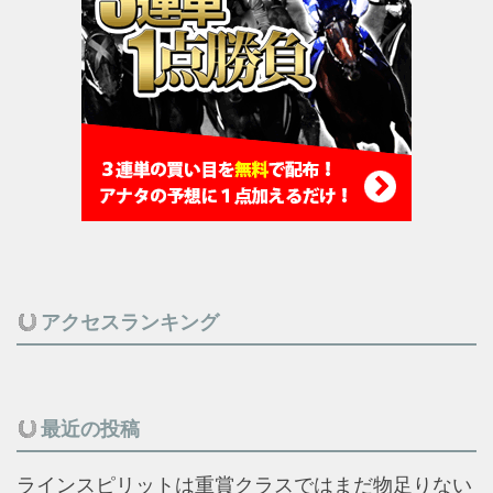
アクセスランキング
最近の投稿
ラインスピリットは重賞クラスではまだ物足りない