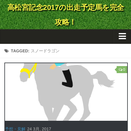
高松宮記念2017の出走予定馬を完全
攻略！
・ホーム
TAGGED:
スノードラゴン
・新着記事一覧
0
・予想
・データ／傾向
・出走馬情報
・結果・払戻金
★今週の無料予想
予想・見解
24 3月, 2017