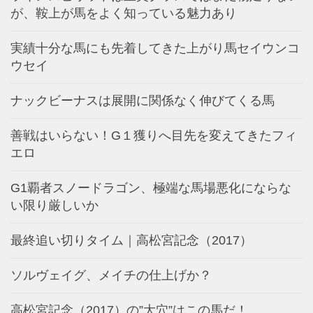
が、鞍上が馬をよく知っている魅力あり
実績十分な馬にも先着してきた上がり馬セイウンコ
ウセイ
ナックビーナスは展開に関係なく伸びてくる馬
善戦はいらない！G１獲りへ目先を変えてきたフィ
エロ
G1覇者スノードラゴン、極端な馬場悪化にならな
い限り厳しいか
最終追い切りタイム｜高松宮記念（2017）
ソルヴェイグ、メイチの仕上げか？
高松宮記念（2017）の”大穴”はこの馬だ！