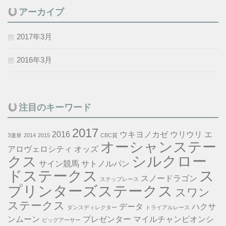
アーカイブ
2017年3月
2016年3月
注目のキーワード
2017
2016
ウキヨノカゼ
ウリウリ
エ
3連単
2014
2015
CBC賞
オーシャンステー
アロヴェロシティ
オッズ
シルクロー
クス
サイン競馬
サトノルパン
ドステークス
ス
スノードラゴン
ステップレース
プリンターズステークス
スワン
ステークス
データ
ハクサ
ダンスディレクター
トライアルレース
ンムーン
プレゼンター
マイルチャンピオンシ
ビッグアーサー