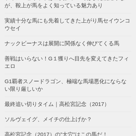
が、鞍上が馬をよく知っている魅力あり
実績十分な馬にも先着してきた上がり馬セイウンコ
ウセイ
ナックビーナスは展開に関係なく伸びてくる馬
善戦はいらない！G１獲りへ目先を変えてきたフィ
エロ
G1覇者スノードラゴン、極端な馬場悪化にならな
い限り厳しいか
最終追い切りタイム｜高松宮記念（2017）
ソルヴェイグ、メイチの仕上げか？
高松宮記念（2017）の”大穴”はこの馬だ！