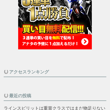
アクセスランキング
最近の投稿
ラインスピリットは重賞クラスではまだ物足りない