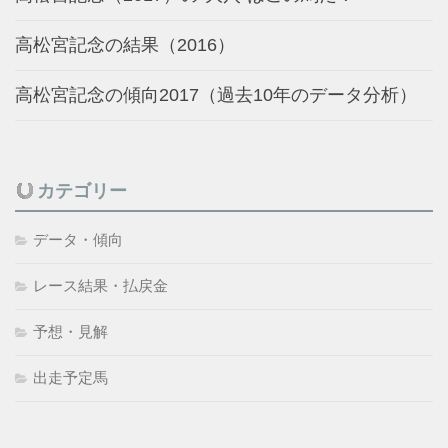
高松宮記念の結果（2016）
高松宮記念の傾向2017（過去10年のデータ分析）
カテゴリー
データ・傾向
レース結果・払戻金
予想・見解
出走予定馬