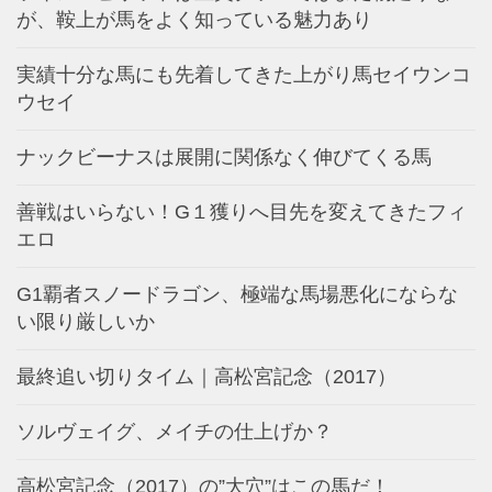
が、鞍上が馬をよく知っている魅力あり
実績十分な馬にも先着してきた上がり馬セイウンコ
ウセイ
ナックビーナスは展開に関係なく伸びてくる馬
善戦はいらない！G１獲りへ目先を変えてきたフィ
エロ
G1覇者スノードラゴン、極端な馬場悪化にならな
い限り厳しいか
最終追い切りタイム｜高松宮記念（2017）
ソルヴェイグ、メイチの仕上げか？
高松宮記念（2017）の”大穴”はこの馬だ！