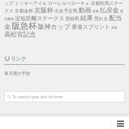
ップ
ミッキーアイル
ローレルベローチェ
京都牝馬ステー
京阪杯
動画
払戻金
クス
京都金杯
出走予定馬
単勝
歴
結果
配当
淀短距離ステークス
登録馬
荒れる
代勝馬
阪急杯
金
阪神カップ
香港スプリント
馬単
高松宮記念
リンク
皐月賞の予想