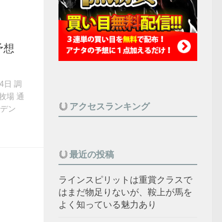
予想
4日 調
牧場 通
アクセスランキング
ジデン
最近の投稿
ラインスピリットは重賞クラスで
はまだ物足りないが、鞍上が馬を
よく知っている魅力あり