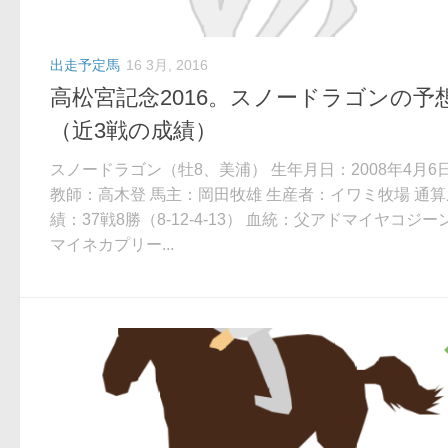
出走予定馬
16 3月, 2016
高松宮記念2016。スノードラゴンの予
（近3戦の成績）
スノードラゴン（牡8、美浦） 生年月日：2008年4月6日
教師：高木登 馬主：岡田牧雄 生産者：イワミ牧場 通算
績：37戦8勝（8-12-4-13） 血統：父アドマイヤコジー
マイネカプリー...