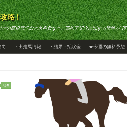
全攻略！
代の高松宮記念の名勝負など、高松宮記念に関する情報が"超
傾向
・出走馬情報
・結果・払戻金
★今週の無料予想
0