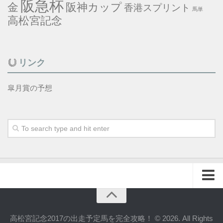
阪急杯
金
阪神カップ
香港スプリント
馬単
高松宮記念
リンク
皐月賞の予想
トップページ
・新着記事一覧
高松宮記念2017の出走予定馬を完全攻略！ © 2026. All Rights