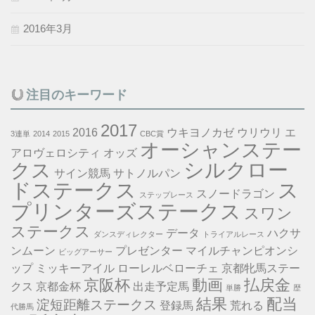
2016年3月
注目のキーワード
2017
2016
ウキヨノカゼ
ウリウリ
エ
3連単
2014
2015
CBC賞
オーシャンステー
アロヴェロシティ
オッズ
シルクロー
クス
サイン競馬
サトノルパン
ドステークス
ス
スノードラゴン
ステップレース
プリンターズステークス
スワン
ステークス
データ
ハクサ
ダンスディレクター
トライアルレース
ンムーン
プレゼンター
マイルチャンピオンシ
ビッグアーサー
ップ
ミッキーアイル
ローレルベローチェ
京都牝馬ステー
京阪杯
動画
払戻金
クス
京都金杯
出走予定馬
単勝
歴
結果
配当
淀短距離ステークス
登録馬
荒れる
代勝馬