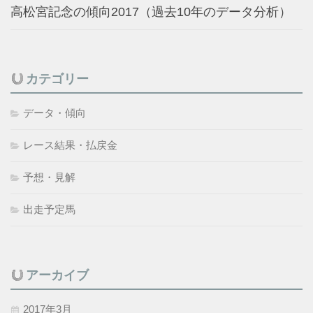
高松宮記念の傾向2017（過去10年のデータ分析）
カテゴリー
データ・傾向
レース結果・払戻金
予想・見解
出走予定馬
アーカイブ
2017年3月