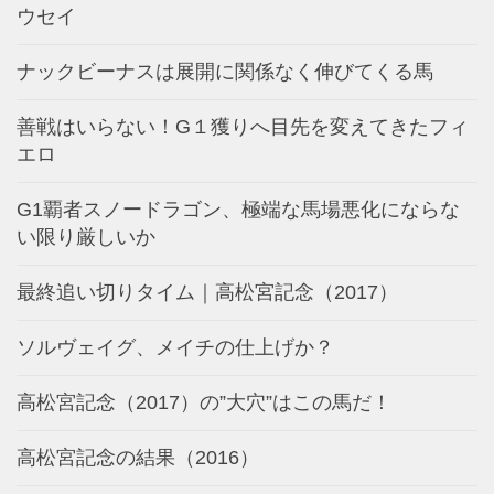
ウセイ
ナックビーナスは展開に関係なく伸びてくる馬
善戦はいらない！G１獲りへ目先を変えてきたフィ
エロ
G1覇者スノードラゴン、極端な馬場悪化にならな
い限り厳しいか
最終追い切りタイム｜高松宮記念（2017）
ソルヴェイグ、メイチの仕上げか？
高松宮記念（2017）の”大穴”はこの馬だ！
高松宮記念の結果（2016）