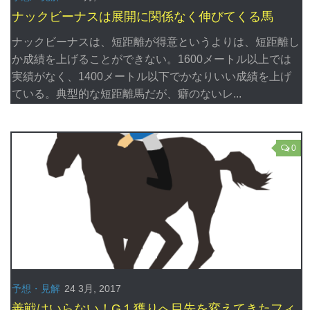
ナックビーナスは展開に関係なく伸びてくる馬
ナックビーナスは、短距離が得意というよりは、短距離し
か成績を上げることができない。1600メートル以上では
実績がなく、1400メートル以下でかなりいい成績を上げ
ている。典型的な短距離馬だが、癖のないレ...
0
予想・見解
24 3月, 2017
善戦はいらない！G１獲りへ目先を変えてきたフィ