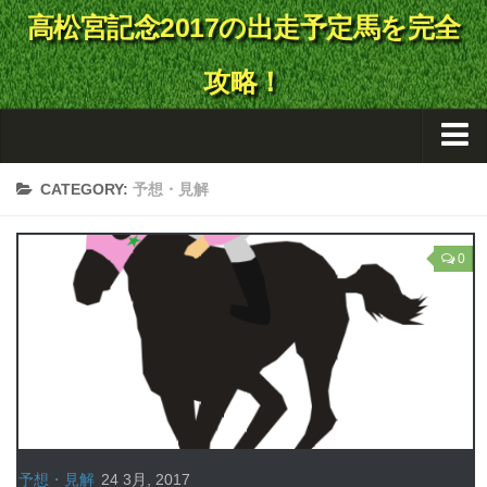
高松宮記念2017の出走予定馬を完全
攻略！
・ホーム
CATEGORY:
予想・見解
・新着記事一覧
0
・予想
・データ／傾向
・出走馬情報
・結果・払戻金
★今週の無料予想
予想・見解
24 3月, 2017