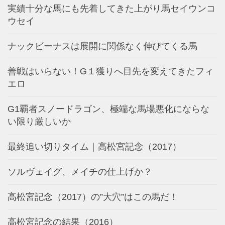
実績十分な馬にも先着してきた上がり馬セイウンコ
ウセイ
ナックビーナスは展開に関係なく伸びてくる馬
善戦はいらない！G１獲りへ目先を変えてきたフィ
エロ
G1覇者スノードラゴン、極端な馬場悪化にならな
い限り厳しいか
最終追い切りタイム｜高松宮記念（2017）
ソルヴェイグ、メイチの仕上げか？
高松宮記念（2017）の”大穴”はこの馬だ！
高松宮記念の結果（2016）