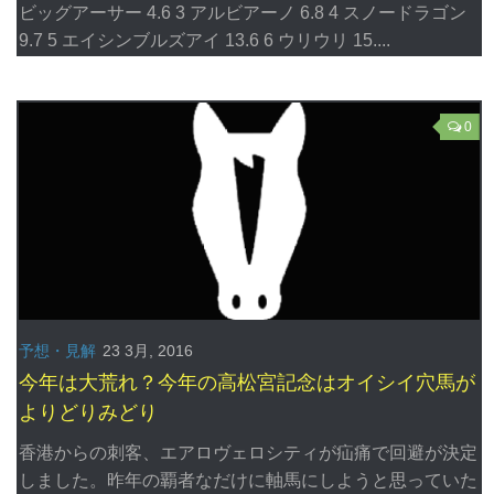
ビッグアーサー 4.6 3 アルビアーノ 6.8 4 スノードラゴン
9.7 5 エイシンブルズアイ 13.6 6 ウリウリ 15....
0
予想・見解
23 3月, 2016
今年は大荒れ？今年の高松宮記念はオイシイ穴馬が
よりどりみどり
香港からの刺客、エアロヴェロシティが疝痛で回避が決定
しました。昨年の覇者なだけに軸馬にしようと思っていた