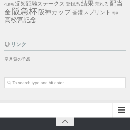
結果
配当
淀短距離ステークス
登録馬
荒れる
代勝馬
阪急杯
金
阪神カップ
香港スプリント
馬単
高松宮記念
リンク
皐月賞の予想
トップページ