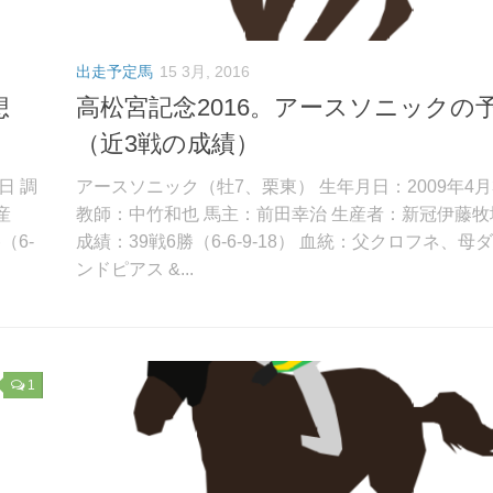
出走予定馬
15 3月, 2016
想
高松宮記念2016。アースソニックの
（近3戦の成績）
日 調
アースソニック（牡7、栗東） 生年月日：2009年4月
産
教師：中竹和也 馬主：前田幸治 生産者：新冠伊藤牧
（6-
成績：39戦6勝（6-6-9-18） 血統：父クロフネ、母
ンドピアス &...
1