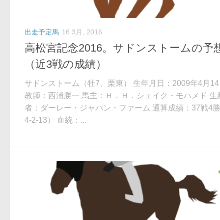
出走予定馬
16 3月, 2016
高松宮記念2016。サドンストームの予
（近3戦の成績）
サドンストーム（牡7、栗東） 生年月日：2009年4月14
教師：西浦勝一 馬主：Ｈ．Ｈ．シェイク・モハメド 生
者：ダーレー・ジャパン・ファーム 通算成績：37戦4勝
4-2-13） 血統：...