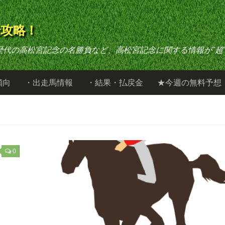
全攻略！
代の高松宮記念の名勝負など、高松宮記念に関する情報が"超
傾向
・出走馬情報
・結果・払戻金
★今週の無料予想
0