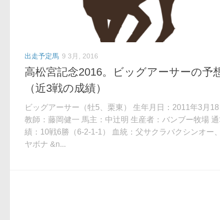
出走予定馬
9 3月, 2016
高松宮記念2016。ビッグアーサーの予
（近3戦の成績）
ビッグアーサー（牡5、栗東） 生年月日：2011年3月18
教師：藤岡健一 馬主：中辻明 生産者：バンブー牧場 
績：10戦6勝（6-2-1-1） 血統：父サクラバクシンオー
ヤボナ &n...