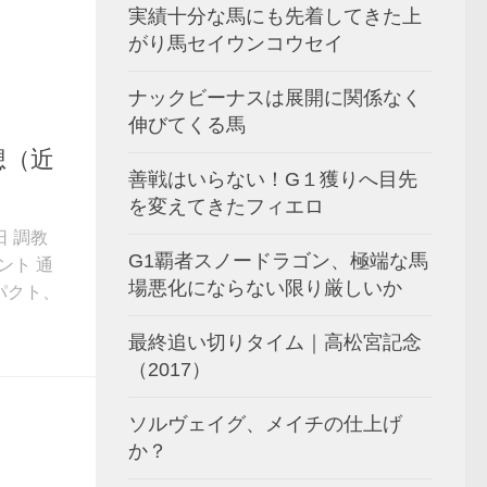
実績十分な馬にも先着してきた上
がり馬セイウンコウセイ
ナックビーナスは展開に関係なく
伸びてくる馬
想（近
善戦はいらない！G１獲りへ目先
を変えてきたフィエロ
日 調教
G1覇者スノードラゴン、極端な馬
ント 通
場悪化にならない限り厳しいか
ンパクト、
最終追い切りタイム｜高松宮記念
（2017）
ソルヴェイグ、メイチの仕上げ
か？