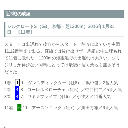
近3戦の成績
シルクロードS（G3、京都・芝1200m）2016年1月31
日 【11着】
スタートは出遅れて後方からスタート、徐々に出ていき中団
11,12番手まで出る。直線では抜け出せず、馬群の中に埋もれ
て11着に敗れた。1200mの短距離での出遅れは大きい。ジリ
ジリしか伸びない同馬にとっては最後は届く余地も無さそう
だった。
1着
1
-1 ダンスディレクター（牡6）／浜中俊／2番人気
2着
4
-8 ローレルベローチェ（牡5）／中井裕二／5番人気
3着
4
-7 ワキノブレイブ（牡6）／小牧太／11番人気
11着
6
-11 アースソニック（牡7）／川田将雅／6番人気