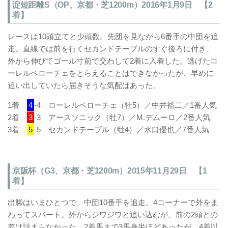
淀短距離S（OP、京都・芝1200m）2016年1月9日 【2
着】
レースは10頭立てと少頭数。先団を見ながら6番手の中団を追
走。直線では前を行くセカンドテーブルのすぐ後ろに付き、
外から伸びてゴール寸前で交わして2着に入着した。逃げたロ
ーレルベローチェをとらえることはできなかったが、早めに
追い出していたら届きそうな気配はあった。
1着
4
-4 ローレルベローチェ（牡5）／中井裕二／1番人気
2着
3
-3 アースソニック（牡7）／M.デムーロ／2番人気
3着
5
-5 セカンドテーブル（牡4）／水口優也／7番人気
京阪杯（G3、京都・芝1200m）2015年11月29日 【1
着】
出脚はいまひとつで、中団10番手を追走。4コーナーで外をま
わってスパート。外からジワジワと追い込むが、前の2頭との
差は詰まらなかった。2着馬まで3馬身半ほどあったが、4着以