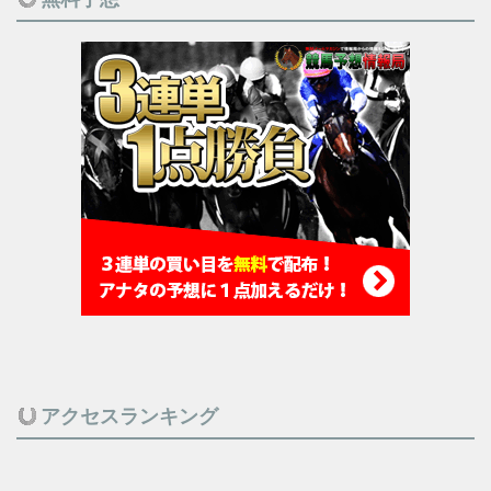
アクセスランキング