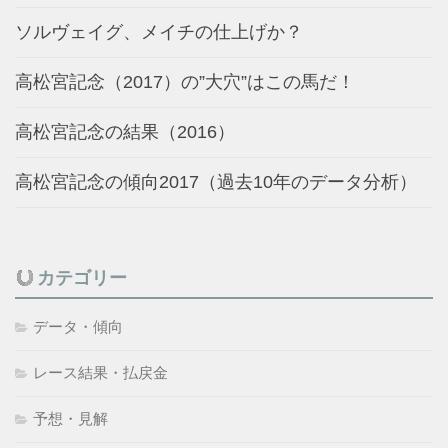
ソルヴェイグ、メイチの仕上げか？
高松宮記念（2017）の”大穴”はこの馬だ！
高松宮記念の結果（2016）
高松宮記念の傾向2017（過去10年のデータ分析）
カテゴリー
データ・傾向
レース結果・払戻金
予想・見解