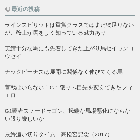
最近の投稿
ラインスピリットは重賞クラスではまだ物足りない
が、鞍上が馬をよく知っている魅力あり
実績十分な馬にも先着してきた上がり馬セイウンコ
ウセイ
ナックビーナスは展開に関係なく伸びてくる馬
善戦はいらない！G１獲りへ目先を変えてきたフィ
エロ
G1覇者スノードラゴン、極端な馬場悪化にならな
い限り厳しいか
最終追い切りタイム｜高松宮記念（2017）