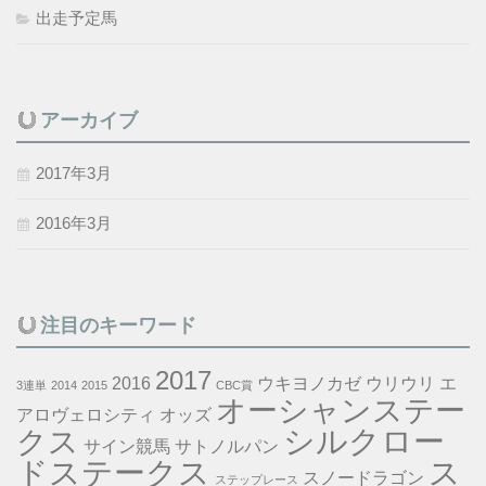
出走予定馬
アーカイブ
2017年3月
2016年3月
注目のキーワード
2017
2016
ウキヨノカゼ
ウリウリ
エ
3連単
2014
2015
CBC賞
オーシャンステー
アロヴェロシティ
オッズ
シルクロー
クス
サイン競馬
サトノルパン
ドステークス
ス
スノードラゴン
ステップレース