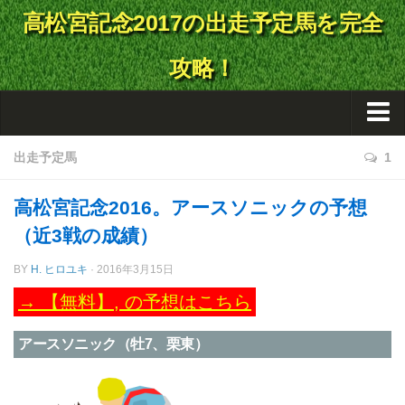
高松宮記念2017の出走予定馬を完全
攻略！
・ホーム
出走予定馬
1
・新着記事一覧
高松宮記念2016。アースソニックの予想
・予想
（近3戦の成績）
・データ／傾向
BY
H. ヒロユキ
· 2016年3月15日
・出走馬情報
→ 【無料】
,
の予想はこちら
・結果・払戻金
アースソニック（牡7、栗東）
★今週の無料予想