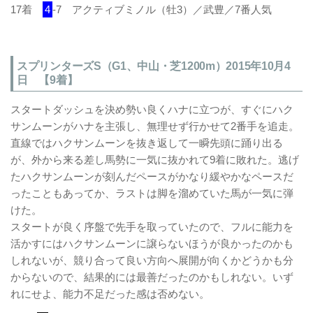
17着
4
-7 アクティブミノル（牡3）／武豊／7番人気
スプリンターズS（G1、中山・芝1200m）2015年10月4
日 【9着】
スタートダッシュを決め勢い良くハナに立つが、すぐにハク
サンムーンがハナを主張し、無理せず行かせて2番手を追走。
直線ではハクサンムーンを抜き返して一瞬先頭に踊り出る
が、外から来る差し馬勢に一気に抜かれて9着に敗れた。逃げ
たハクサンムーンが刻んだペースがかなり緩やかなペースだ
ったこともあってか、ラストは脚を溜めていた馬が一気に弾
けた。
スタートが良く序盤で先手を取っていたので、フルに能力を
活かすにはハクサンムーンに譲らないほうが良かったのかも
しれないが、競り合って良い方向へ展開が向くかどうかも分
からないので、結果的には最善だったのかもしれない。いず
れにせよ、能力不足だった感は否めない。