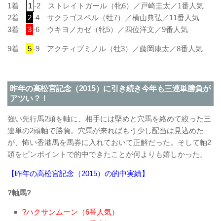
1着
1
-2 ストレイトガール（牝6）／戸崎圭太／1番人気
2着
2
-4 サクラゴスペル（牡7）／横山典弘／11番人気
3着
3
-6 ウキヨノカゼ（牝5）／四位洋文／9番人気
9着
5
-9 アクティブミノル（牡3）／藤岡康太／8番人気
昨年の高松宮記念（2015）に引き続き今年も三連単勝負が
アツい？！
強い先行馬2頭を軸に、相手には堅めと穴馬を絡めて絞った三
連単の2頭軸で勝負。穴馬が来ればもう少し配当は見込めた
が、怖い香港馬を馬券に入れておいて正解だった。そして軸2
頭をピンポイントで的中できたことが何よりも嬉しかった。
【昨年の高松宮記念（2015）の的中実績】
?軸馬?
?ハクサンムーン（6番人気）