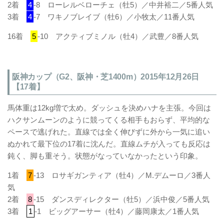
2着
4
-8 ローレルベローチェ（牡5）／中井裕二／5番人気
3着
4
-7 ワキノブレイブ（牡6）／小牧太／11番人気
16着
5
-10 アクティブミノル（牡4）／武豊／8番人気
阪神カップ（G2、阪神・芝1400m）2015年12月26日
【17着】
馬体重は12kg増で太め。ダッシュを決めハナを主張。今回は
ハクサンムーンのように競ってくる相手もおらず、平均的な
ペースで逃げれた。直線では全く伸びずに外から一気に追い
ぬかれて最下位の17着に沈んだ。直線ムチが入っても反応は
鈍く、脚も重そう。状態がなっていなかったという印象。
1着
7
-13 ロサギガンティア（牡4）／M.デムーロ／3番人
気
2着
8
-15 ダンスディレクター（牡5）／浜中俊／5番人気
3着
1
-1 ビッグアーサー（牡4）／藤岡康太／1番人気