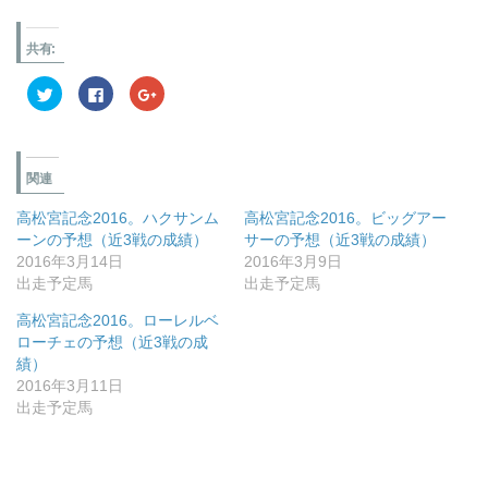
共有:
ク
Facebook
ク
リ
で
リ
ッ
共
ッ
ク
有
ク
し
す
し
て
る
て
Twitter
に
Google+
関連
で
は
で
共
ク
共
有
リ
有
高松宮記念2016。ハクサンム
高松宮記念2016。ビッグアー
(新
ッ
(新
し
ク
し
ーンの予想（近3戦の成績）
サーの予想（近3戦の成績）
い
し
い
ウ
て
ウ
2016年3月14日
2016年3月9日
ィ
く
ィ
出走予定馬
出走予定馬
ン
だ
ン
ド
さ
ド
ウ
い
ウ
高松宮記念2016。ローレルベ
で
(新
で
開
し
開
ローチェの予想（近3戦の成
き
い
き
績）
ま
ウ
ま
す)
ィ
す)
2016年3月11日
ン
ド
出走予定馬
ウ
で
開
き
ま
す)