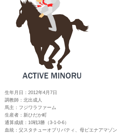
生年月日：2012年4月7日
調教師：北出成人
馬主：フジワラファーム
生産者：新ひだか町
通算成績：10戦3勝（3-1-0-6）
血統：父スタチューオブリバティ、母ピエナアマゾン