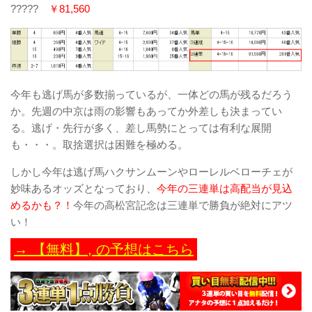
?????
￥81,560
今年も逃げ馬が多数揃っているが、一体どの馬が残るだろう
か。先週の中京は雨の影響もあってか外差しも決まってい
る。逃げ・先行が多く、差し馬勢にとっては有利な展開
も・・・。取捨選択は困難を極める。
しかし今年は逃げ馬ハクサンムーンやローレルベローチェが
妙味あるオッズとなっており、
今年の三連単は高配当が見込
めるかも？！
今年の高松宮記念は三連単で勝負が絶対にアツ
い！
→ 【無料】
,
の予想はこちら