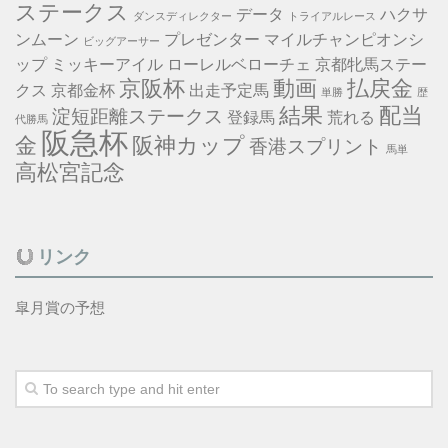
ステークス
データ
ハクサ
ダンスディレクター
トライアルレース
ンムーン
プレゼンター
マイルチャンピオンシ
ビッグアーサー
ップ
ミッキーアイル
ローレルベローチェ
京都牝馬ステー
京阪杯
動画
払戻金
クス
京都金杯
出走予定馬
単勝
歴
結果
配当
淀短距離ステークス
登録馬
荒れる
代勝馬
阪急杯
金
阪神カップ
香港スプリント
馬単
高松宮記念
リンク
皐月賞の予想