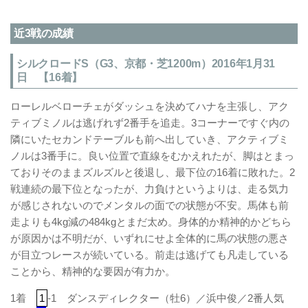
近3戦の成績
シルクロードS（G3、京都・芝1200m）2016年1月31
日 【16着】
ローレルベローチェがダッシュを決めてハナを主張し、アク
ティブミノルは逃げれず2番手を追走。3コーナーですぐ内の
隣にいたセカンドテーブルも前へ出していき、アクティブミ
ノルは3番手に。良い位置で直線をむかえれたが、脚はとまっ
ておりそのままズルズルと後退し、最下位の16着に敗れた。2
戦連続の最下位となったが、力負けというよりは、走る気力
が感じされないのでメンタルの面での状態が不安。馬体も前
走よりも4kg減の484kgとまだ太め。身体的か精神的かどちら
が原因かは不明だが、いずれにせよ全体的に馬の状態の悪さ
が目立つレースが続いている。前走は逃げても凡走している
ことから、精神的な要因が有力か。
1着
1
-1 ダンスディレクター（牡6）／浜中俊／2番人気