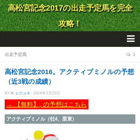
高松宮記念2017の出走予定馬を完全
攻略！
・ホーム
出走予定馬
1
・新着記事一覧
高松宮記念2016。アクティブミノルの予想
・予想
（近3戦の成績）
・データ／傾向
BY
H. ヒロユキ
· 2016年3月15日
・出走馬情報
→ 【無料】
,
の予想はこちら
・結果・払戻金
アクティブミノル（牡4、栗東）
★今週の無料予想