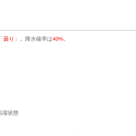
「
曇り
」。降水確率は
40%
。
馬場状態