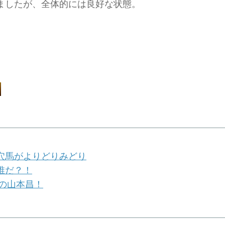
めましたが、全体的には良好な状態。
穴馬がよりどりみどり
誰だ？！
日の山本昌！