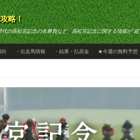
全攻略！
代の高松宮記念の名勝負など、高松宮記念に関する情報が"超
傾向
・出走馬情報
・結果・払戻金
★今週の無料予想