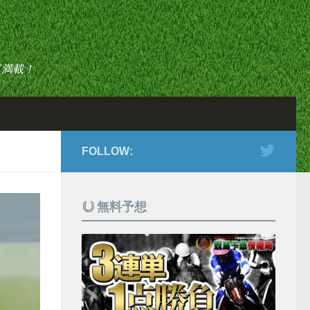
"満載！
FOLLOW:
無料予想