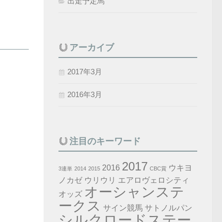
出走予定馬
アーカイブ
2017年3月
2016年3月
注目のキーワード
2017
2016
ウキヨ
3連単
2014
2015
CBC賞
ノカゼ
ウリウリ
エアロヴェロシティ
オーシャンステ
オッズ
ークス
サイン競馬
サトノルパン
シルクロードステー