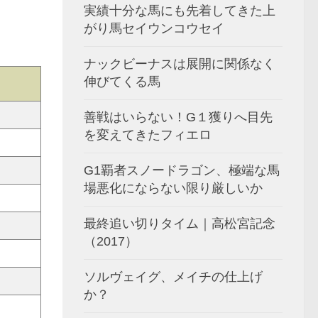
実績十分な馬にも先着してきた上
がり馬セイウンコウセイ
ナックビーナスは展開に関係なく
伸びてくる馬
善戦はいらない！G１獲りへ目先
を変えてきたフィエロ
G1覇者スノードラゴン、極端な馬
場悪化にならない限り厳しいか
最終追い切りタイム｜高松宮記念
（2017）
ソルヴェイグ、メイチの仕上げ
か？