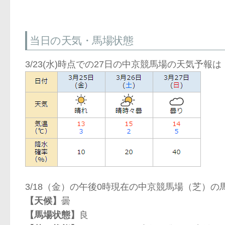
当日の天気・馬場状態
3/23(水)時点での27日の中京競馬場の天気予報は
3/18（金）の午後0時現在の中京競馬場（芝）の
【天候】
曇
【馬場状態】
良